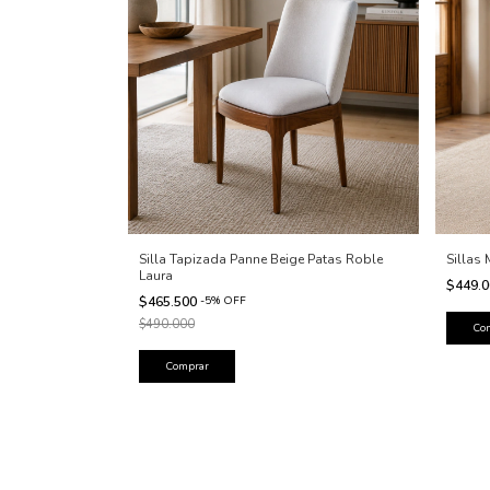
Silla Tapizada Panne Beige Patas Roble
Sillas
Laura
$449.
$465.500
-
5
%
OFF
$490.000