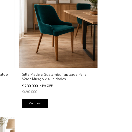
paldo
Silla Madera Guatambu Tapizada Pana
Verde Musgo x 4 unidades
$280.000
-
43
%
OFF
$490.000