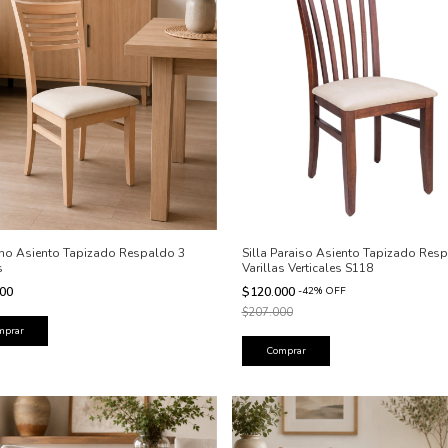
Pino Asiento Tapizado Respaldo 3
Silla Paraiso Asiento Tapizado Res
s
Varillas Verticales S118
000
$120.000
-
42
%
OFF
$207.000