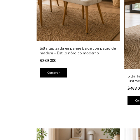
Silla tapizada en panne beige con patas de
madera – Estilo nórdico moderno
$269.000
Silla 
lustra
$468.