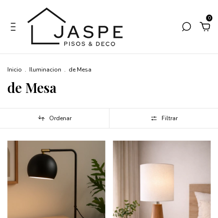
0
Inicio
.
Iluminacion
.
de Mesa
de Mesa
Ordenar
Filtrar