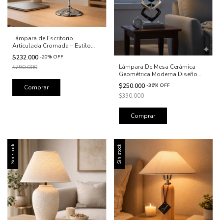
Lámpara de Escritorio
Articulada Cromada – Estilo
Industrial Moderno 55 cm 84
$232.000
-
20
%
OFF
cm
Lámpara De Mesa Cerámica
$290.000
Geométrica Moderna Diseño
Premium
$250.000
-
36
%
OFF
$390.000
Sin stock
Sin stock