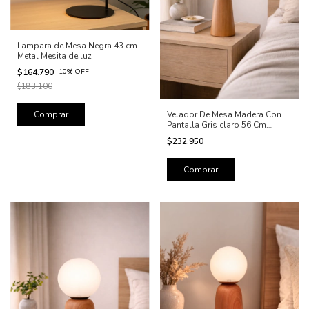
Lampara de Mesa Negra 43 cm
Metal Mesita de luz
$164.790
-
10
%
OFF
$183.100
Velador De Mesa Madera Con
Pantalla Gris claro 56 Cm
Lámpara Mesita De Luz
$232.950