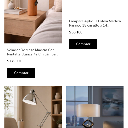
Lampara Aplique Esfera Madera
Paraiso 18 cm alto x 14
diametro
$66.100
Velador De Mesa Madera Con
Pantalla Blanca 42 Cm Lámpara
Mesita De Luz
$175.330