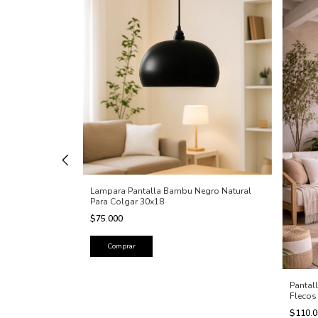
ransparente 28
Lampara Pantalla Bambu Negro Natural
il Negro
Para Colgar 30x18
$75.000
Pantal
Flecos
$110.