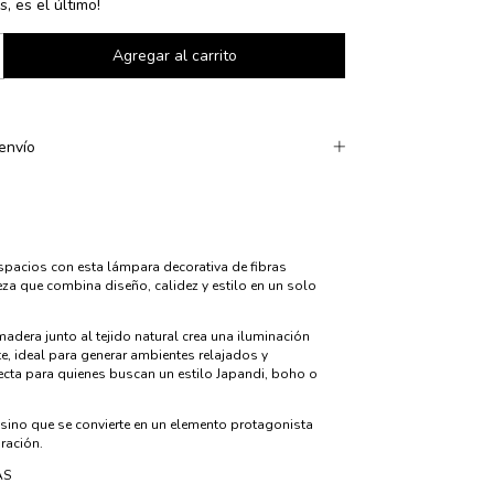
s, es el último!
envío
spacios con esta lámpara decorativa de fibras
eza que combina diseño, calidez y estilo en un solo
madera junto al tejido natural crea una iluminación
e, ideal para generar ambientes relajados y
ecta para quienes buscan un estilo Japandi, boho o
 sino que se convierte en un elemento protagonista
ración.
AS