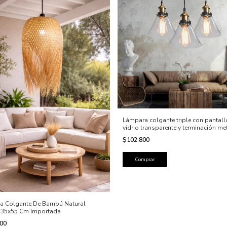
Lámpara colgante triple con pantall
vidrio transparente y terminación me
en tono bronce/latón. Su diseño indu
$102.800
moderno deja la lámpara
la Colgante De Bambú Natural
 35x55 Cm Importada
000