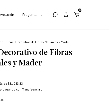
0
Devolución
Preguntas Frecuentes
Cómo Comprar
ion
.
Fanal Decorativo de Fibras Naturales y Mader
Decorativo de Fibras
les y Mader
rés de
$31.083,33
to
pagando con Transferencia o
les