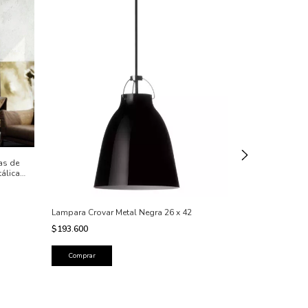
as de
tálica
strial
Lampara Aplique
cm alto x 14 di
$66.100
Lampara Crovar Metal Negra 26 x 42
$193.600