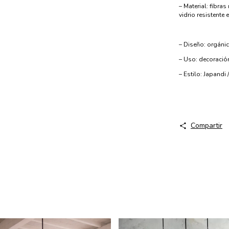
– Material: fibra
vidrio resistente 
– Diseño: orgáni
– Uso: decoración
– Estilo: Japandi 
Compartir