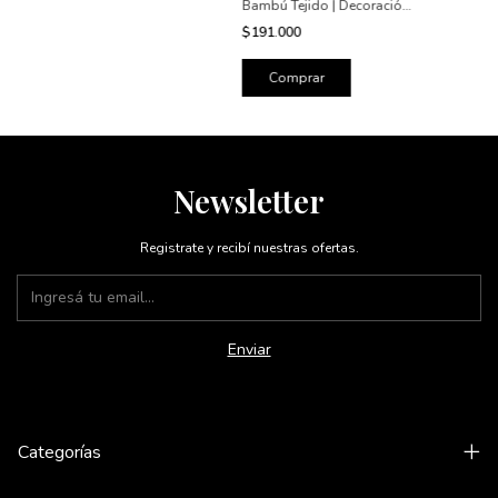
Bambú Tejido | Decoración
Boho Natural Japandi
$191.000
50x42
Newsletter
Registrate y recibí nuestras ofertas.
Categorías