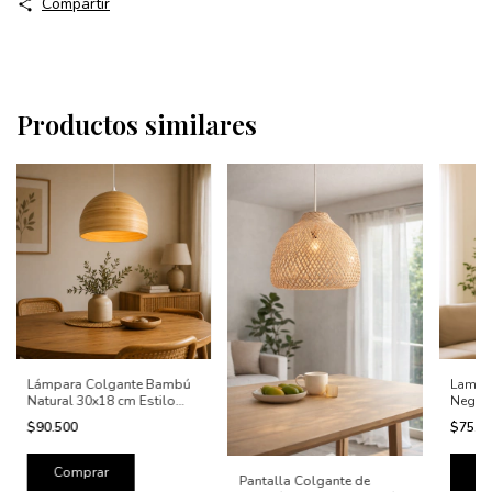
Compartir
Productos similares
Lámpara Colgante Bambú
Lampa
Natural 30x18 cm Estilo
Negro 
Nórdico Japandi
30x18
$90.500
$75.0
Pantalla Colgante de