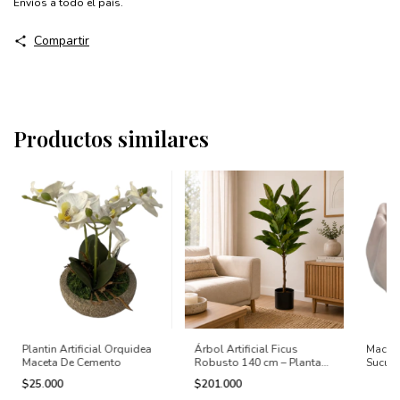
Envíos a todo el país.
Compartir
Productos similares
Plantin Artificial Orquidea
Árbol Artificial Ficus
Macete
Maceta De Cemento
Robusto 140 cm – Planta
Sucule
Decorativa Realista
$25.000
$201.000