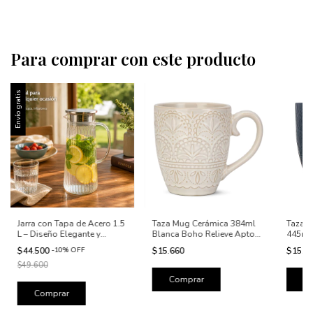
Para comprar con este producto
Envío gratis
Jarra con Tapa de Acero 1.5
Taza M
Taza Mug Cerámica 384ml
L – Diseño Elegante y
445ml 
Blanca Boho Relieve Apto
Resistente
Orient
Microondas
$44.500
-
10
%
OFF
$15.6
$15.660
$49.600