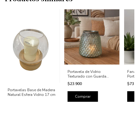
Portavela de Vidrio
Fanal 
Texturado con Guarda
Portav
Metálica Vintage
$23.900
$73.1
Portavelas Base de Madera
Natural Esfera Vidrio 17 cm