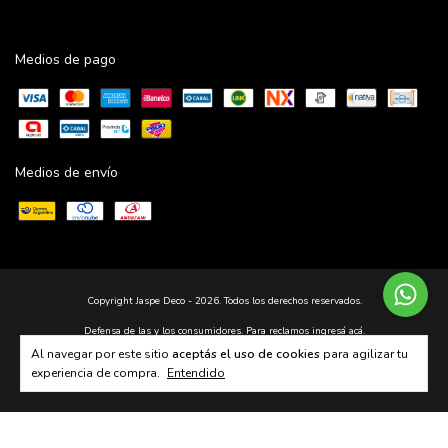
Medios de pago
Medios de envío
Copyright Jaspe Deco - 2026. Todos los derechos reservados.
Defensa de las y los consumidores. Para reclamos
ingresá acá.
Al navegar por este sitio
aceptás el uso de cookies
para agilizar tu
Botón de arrepentimiento
experiencia de compra.
Entendido