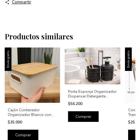
Compartir
Productos similares
Envío gratis
Envío gratis
Porta Esponja Organizador
Dispenser Detergente
Canasto Negro
$56.200
Cajón Contenedor
Conte
Organizador Blanco con
Transp
Tapa de Bambú Chico | 27 ×
con Ta
$35.000
$25.9
18 × 13 cm
Cocina