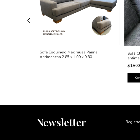
Sofa Esquinero Maximuss Panne
Sofá C
Antimancha 2.85 x 1.00 x 0.80
antima
o 2.80x1.90 en
la y Recibí en
$1.600
Newsletter
Registra