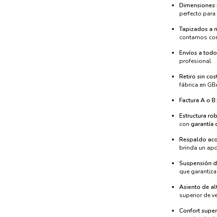
Dimensiones 
perfecto par
Tapizados a 
contamos con 
Envíos a todo
profesional.
Retiro sin cos
fábrica en GB
Factura A o B
Estructura ro
con
garantía 
Respaldo ac
brinda un ap
Suspensión d
que garantiza
Asiento de al
superior de v
Confort super