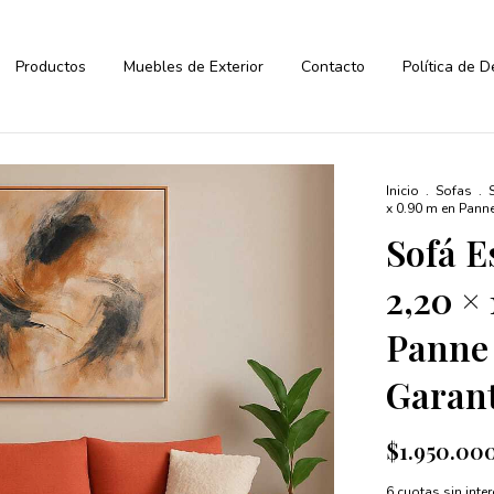
Productos
Muebles de Exterior
Contacto
Política de 
Inicio
.
Sofas
.
x 0.90 m en Panne
Sofá 
2,20 ×
Panne 
Garant
$1.950.00
6
cuotas sin inte