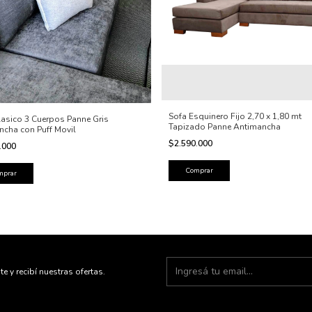
Sofa Esquinero Fijo 2,70 x 1,80 mt
lasico 3 Cuerpos Panne Gris
Tapizado Panne Antimancha
ncha con Puff Movil
$2.590.000
.000
Comprar
te y recibí nuestras ofertas.