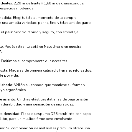
ideales
: 2,20 m de frente × 1,60 m de chaiselongue,
a espacios modernos.
medida
: Elegí tu tela al momento de la compra;
una amplia variedad: panne, lino y telas antidesgarro.
 el país
: Servicio rápido y seguro, con embalaje
to
: Podés retirar tu sofá en Necochea o en nuestra
A.
: Emitimos el comprobante que necesites.
busta
: Maderas de primera calidad y herrajes reforzados,
de por vida
.
olchado
: Vellón siliconado que mantiene su forma y
oyo ergonómico.
e asiento
: Cinchas elásticas italianas de baja tensión
n durabilidad y una sensación de ingravidez.
ta densidad
: Placa de espuma D28 recubierta con capa
ellón, para un mullido firme pero envolvente.
ior
: Su combinación de materiales premium ofrece una