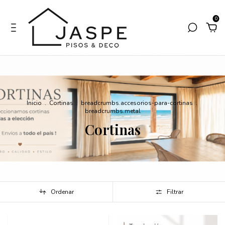
0
Inicio
.
Cortinas
.
breadcrumbs.accesorios-para-cortinas
.
breadcrumbs.metal
Cortinas
Ordenar
Filtrar