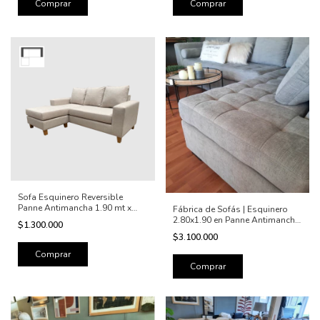
Sofa Esquinero Reversible
Panne Antimancha 1.90 mt x
Fábrica de Sofás | Esquinero
1.60 x 0.90
2.80x1.90 en Panne Antimancha
$1.300.000
| Elegí Tela y Recibí en Todo el
$3.100.000
País
Comprar