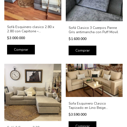
Sofá Esquinero clasico 2.80 x
Sofá Clasico 3 Cuerpos Panne
2.80 con Capitone –
Gris antimancha con Puff Movil
Almohadon Tirado Diseño
$3.000.000
$1.600.000
Amplio y Súper Confortable
Sofa Esquinero Clasico
Tapizado en Lino Beige
2,40x2,40 mt
$3.590.000