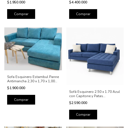
$1.950.000
$4.400.000
Sofa Esquinero Estambul Panne
Antimancha 2,30 x 1,70 x 1,00
mt
$1.900.000
Sofá Esquinero 2.50 x 1.70 Azul
con Capitone y Patas
Cromadas – Diseño Elegante y
$2.590.000
Moderno
Comprar