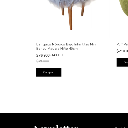
Banquito Nórdico Bajo Infantiles Mini
Puff P
Banco Madera Niño 45cm
$210.
$76.900
-
14
%
OFF
$89.000
Comprar