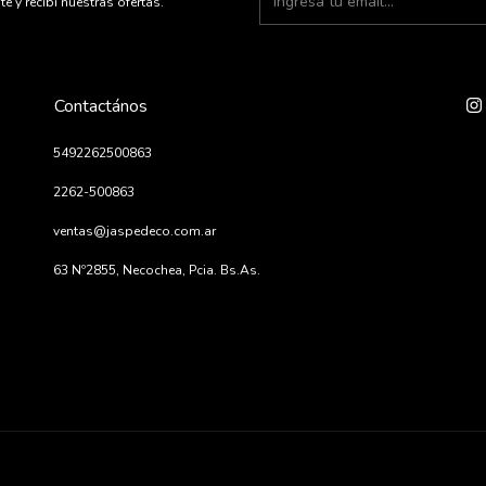
te y recibí nuestras ofertas.
Contactános
5492262500863
2262-500863
ventas@jaspedeco.com.ar
63 Nº2855, Necochea, Pcia. Bs.As.