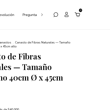
0
Devolución
Preguntas Frecuentes
Cómo Comprar
anastos
.
Canasto de Fibras Naturales — Tamaño
x 45cm alto
o de Fibras
ales — Tamaño
no 40cm Ø x 45cm
rés de
$40.000