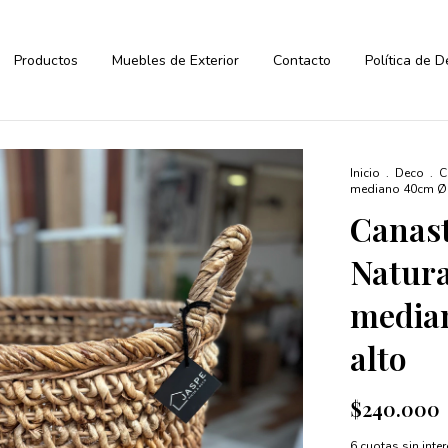
Productos
Muebles de Exterior
Contacto
Política de 
Inicio
.
Deco
.
C
mediano 40cm Ø 
Canast
Natur
media
alto
$240.000
6
cuotas sin inte