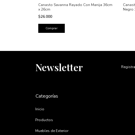
Set x 2 Mombasa
Canasto Savanna Rayado Con Manija 36cm
Canast
x 26cm
Negro 
$26.000
Newsletter
Registra
Categorías
Inicio
Productos
Muebles de Exterior