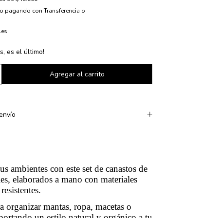
to
pagando con Transferencia o
les
s, es el último!
envío
us ambientes con este set de canastos de
ales, elaborados a mano con materiales
resistentes.
ra organizar mantas, ropa, macetas o
portando un estilo natural y orgánico a tu