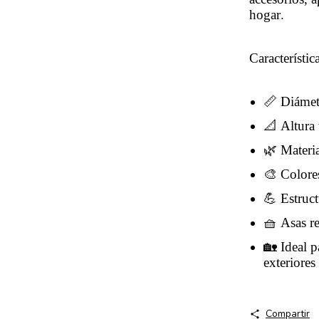
hogar.
Característi
📏 Diáme
📐 Altura 
🌿 Materia
🎨 Colores
💪 Estruct
🧺 Asas re
🏡 Ideal p
exteriores
Compartir