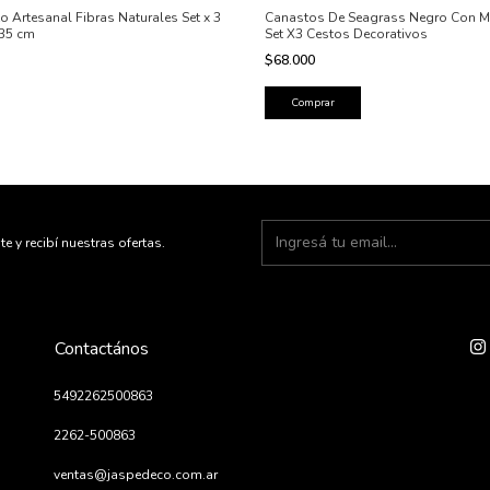
o Artesanal Fibras Naturales Set x 3
Canastos De Seagrass Negro Con M
35 cm
Set X3 Cestos Decorativos
$68.000
te y recibí nuestras ofertas.
Contactános
5492262500863
2262-500863
ventas@jaspedeco.com.ar